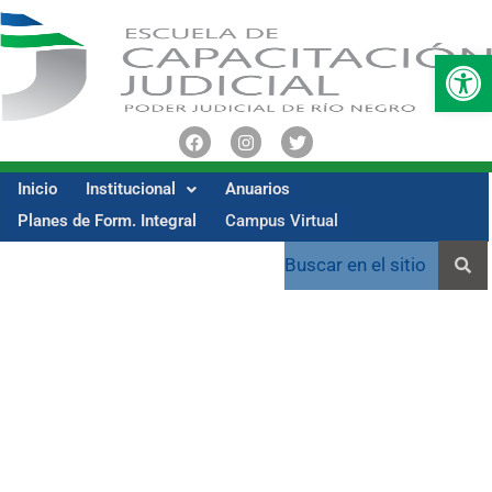
Op
Inicio
Institucional
Anuarios
Planes de Form. Integral
Campus Virtual
Viedma: Taller sobre
FORMACIÓN Y
ESTANDARIZACIÓN DE
MÉTODOS DE TRABAJO –
OTICCA / UJs y CA