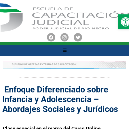
O
Enfoque Diferenciado sobre
Infancia y Adolescencia –
Abordajes Sociales y Jurídicos
Clase especial en el marco del Curso Online