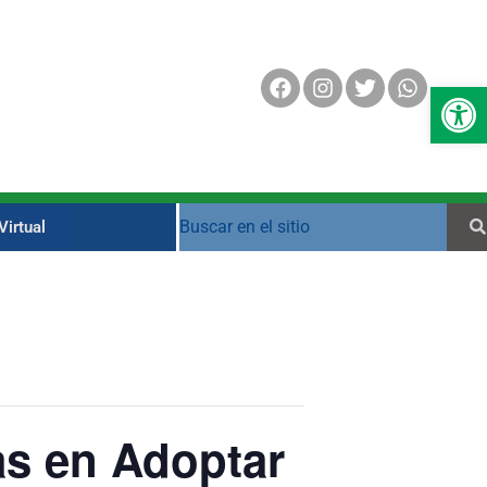
Op
irtual
as en Adoptar